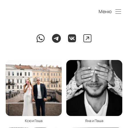
Меню
Ксю и Гоша
Яна и Паша